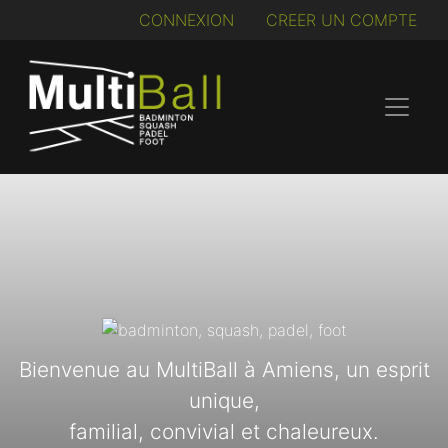
CONNEXION
CREER UN COMPTE
Bienvenue au MultiBall à Amiens, un esprit
unique,
familial, convivial et chaleureux.