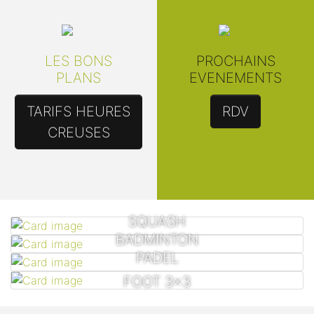
LES BONS
PROCHAINS
PLANS
EVENEMENTS
TARIFS HEURES
RDV
CREUSES
SQUASH
BADMINTON
PADEL
FOOT 3x3