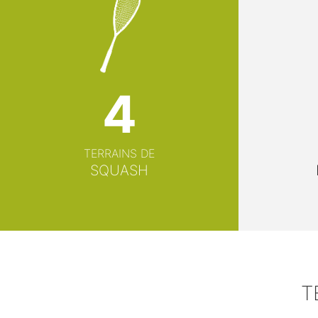
4
TERRAINS DE
SQUASH
T